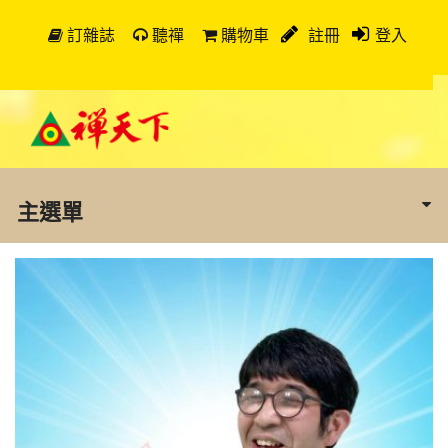
訂雜誌
聽禪
購物車
註冊
登入
主選單