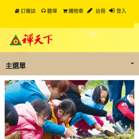
訂雜誌
聽禪
購物車
註冊
登入
主選單