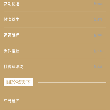
當期精選
658
健康養生
276
禪師說禪
267
編輯推薦
236
社會與環境
235
關於禪天下
認識我們