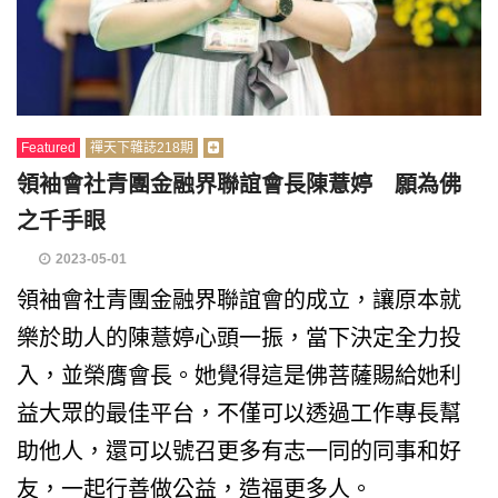
Featured
禪天下雜誌218期
領袖會社青團金融界聯誼會長陳薏婷 願為佛
之千手眼
2023-05-01
領袖會社青團金融界聯誼會的成立，讓原本就
樂於助人的陳薏婷心頭一振，當下決定全力投
入，並榮膺會長。她覺得這是佛菩薩賜給她利
益大眾的最佳平台，不僅可以透過工作專長幫
助他人，還可以號召更多有志一同的同事和好
友，一起行善做公益，造福更多人。