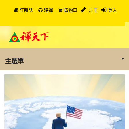
訂雜誌
聽禪
購物車
註冊
登入
主選單