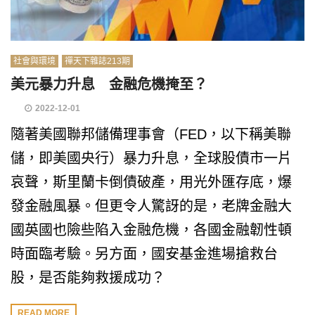
社會與環境
禪天下雜誌213期
美元暴力升息 金融危機掩至？
2022-12-01
隨著美國聯邦儲備理事會（FED，以下稱美聯
儲，即美國央行）暴力升息，全球股債市一片
哀聲，斯里蘭卡倒債破產，用光外匯存底，爆
發金融風暴。但更令人驚訝的是，老牌金融大
國英國也險些陷入金融危機，各國金融韌性頓
時面臨考驗。另方面，國安基金進場搶救台
股，是否能夠救援成功？
READ MORE