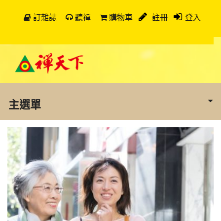
訂雜誌
聽禪
購物車
註冊
登入
主選單