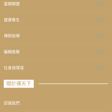
當期精選
658
健康養生
276
禪師說禪
267
編輯推薦
236
社會與環境
235
關於禪天下
認識我們