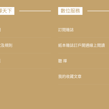
禪天下
數位服務
們
訂閱雜誌
款及規則
紙本雜誌訂戶開通線上閱讀
策
聽 禪
我的收藏文章