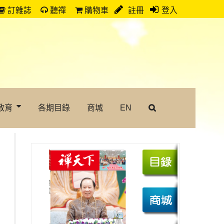
訂雜誌
聽禪
購物車
註冊
登入
教育
各期目錄
商城
EN