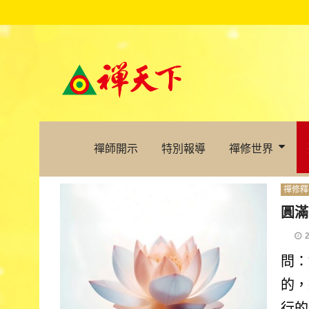
禪師開示
特別報導
禪修世界
禪修釋
圓滿
問：
的，
行的