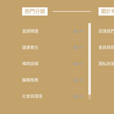
熱門分類
關於
當期精選
認識我
658
健康養生
會員條
276
禪師說禪
隱私政
267
編輯推薦
236
社會與環境
235