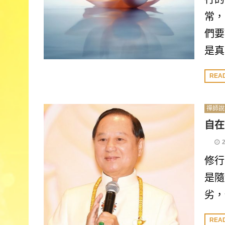
常，
們要
是真
REA
禪師說
自在
修行
是隨
劣，
REA