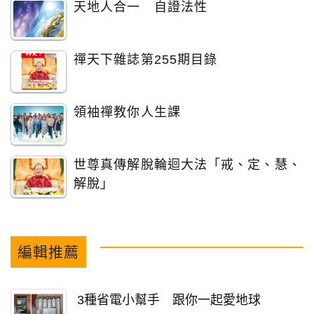
天地人合一 自證法性
禪天下雜誌第255期目錄
領袖禪教你人生課
世尊真傳解脫輪迴大法「戒、定、慧、
解脫」
編輯推薦
3種省電小幫手 跟你一起愛地球