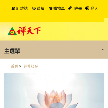
訂雜誌
聽禪
購物車
註冊
登入
主選單
首頁
>
禪修釋疑