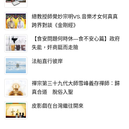
總教授師覺妙宗明VS.音樂才女何真真
跨界對談《金剛經》
【食安問題何時休—食不安心篇】政府
失能，奸商鋌而走險
法船直行彼岸
禪宗第三十九代大師雪峰義存禪師：歸
真合道 脫俗入聖
皮影戲在台灣繼往開來