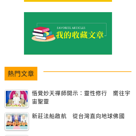
熱門文章
悟覺妙天禪師開示：靈性修行 嚮往宇
宙聖靈
新莊法船啟航 從台灣直向地球佛國