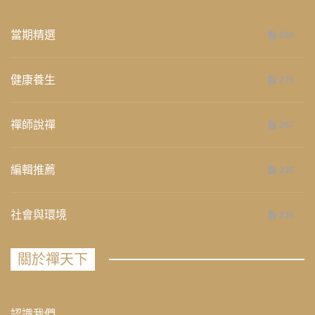
當期精選
658
健康養生
276
禪師說禪
267
編輯推薦
236
社會與環境
235
關於禪天下
認識我們