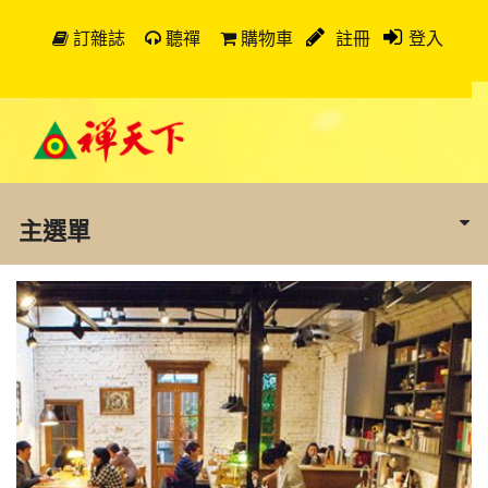
訂雜誌
聽禪
購物車
註冊
登入
主選單