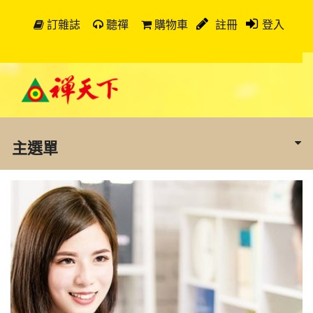
訂雜誌
聽禪
購物車
註冊
登入
主選單