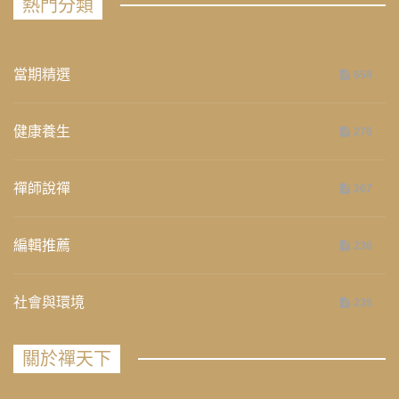
熱門分類
當期精選
658
健康養生
276
禪師說禪
267
編輯推薦
236
社會與環境
235
關於禪天下