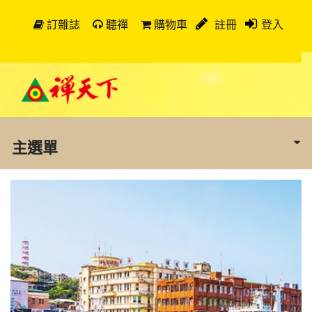
訂雜誌
聽禪
購物車
註冊
登入
主選單