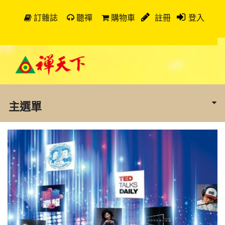
訂雜誌
聽禪
購物車
註冊
登入
主選單