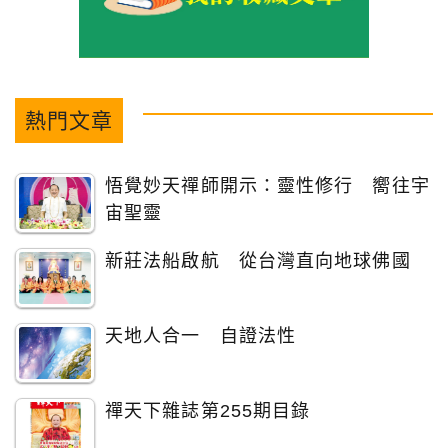
熱門文章
悟覺妙天禪師開示：靈性修行 嚮往宇
宙聖靈
新莊法船啟航 從台灣直向地球佛國
天地人合一 自證法性
禪天下雜誌第255期目錄