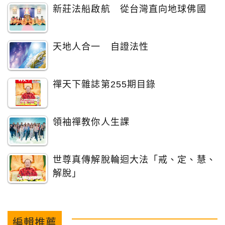
新莊法船啟航 從台灣直向地球佛國
天地人合一 自證法性
禪天下雜誌第255期目錄
領袖禪教你人生課
世尊真傳解脫輪迴大法「戒、定、慧、
解脫」
編輯推薦