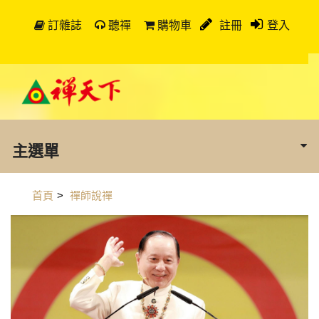
訂雜誌
聽禪
購物車
註冊
登入
主選單
首頁
>
禪師說禪