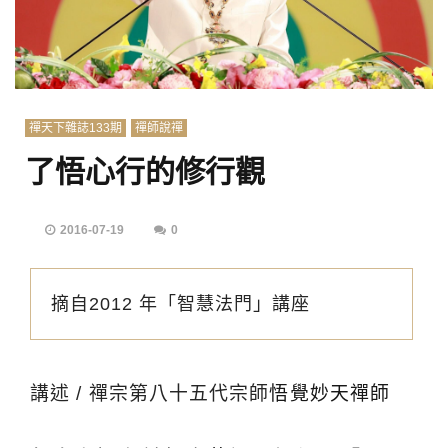
禪天下雜誌133期
禪師說禪
了悟心行的修行觀
2016-07-19
0
摘自2012 年「智慧法門」講座
講述 / 禪宗第八十五代宗師
悟覺妙天禪師