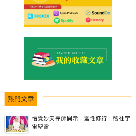
熱門文章
悟覺妙天禪師開示：靈性修行 嚮往宇
宙聖靈