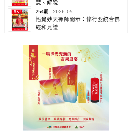
慧、解脫
254期
2026-05
悟覺妙天禪師開示：修行要統合佛
經和見證