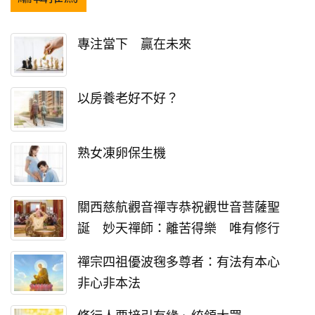
專注當下 贏在未來
以房養老好不好？
熟女凍卵保生機
關西慈航觀音禪寺恭祝觀世音菩薩聖
誕 妙天禪師：離苦得樂 唯有修行
禪宗四祖優波毱多尊者：有法有本心
非心非本法