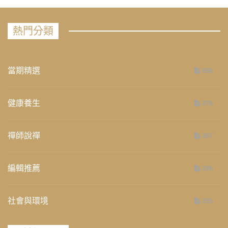
熱門分類
當期精選
658
健康養生
276
禪師說禪
267
編輯推薦
236
社會與環境
235