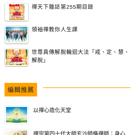
禪天下雜誌第255期目錄
領袖禪教你人生課
世尊真傳解脫輪迴大法「戒、定、慧、
解脫」
編輯推薦
以禪心造化天堂
禪宗第四十代大師玄沙師偹禪師：身心