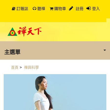
訂雜誌
聽禪
購物車
註冊
登入
主選單
首頁
>
禪與科學