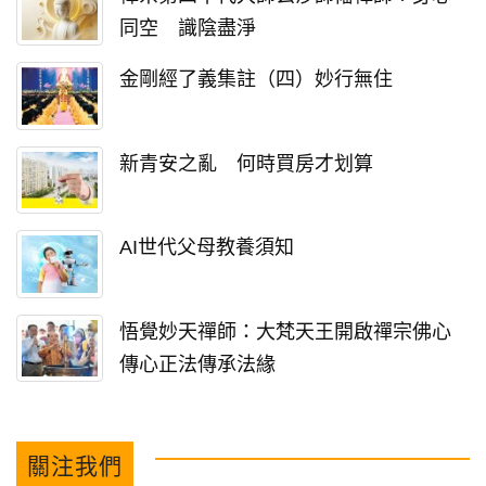
同空 識陰盡淨
金剛經了義集註（四）妙行無住
新青安之亂 何時買房才划算
AI世代父母教養須知
悟覺妙天禪師：大梵天王開啟禪宗佛心
傳心正法傳承法緣
關注我們