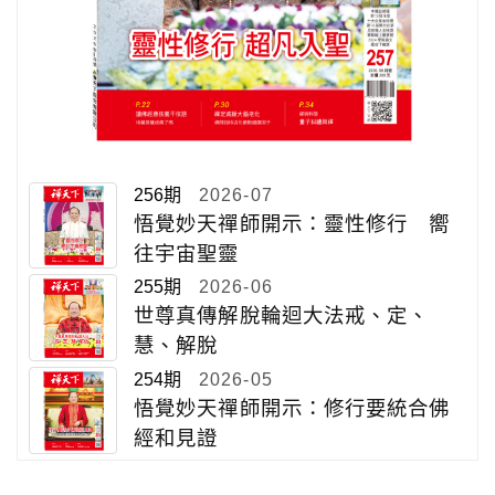
256期
2026-07
悟覺妙天禪師開示：靈性修行 嚮
往宇宙聖靈
255期
2026-06
世尊真傳解脫輪迴大法戒、定、
慧、解脫
254期
2026-05
悟覺妙天禪師開示：修行要統合佛
經和見證