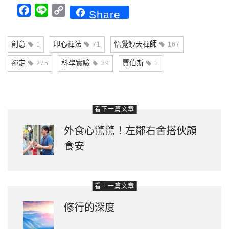
Facebook
Line
Copy
Share
Link
創意
印心禪法
悟覺妙天禪師
1
71
167
禪定
科學實驗
賈伯斯
275
39
1
看下一篇文章
外食心驚驚！左鄰右舍搭伙顧
食安
看上一篇文章
修行的深度