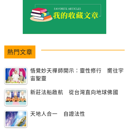
熱門文章
悟覺妙天禪師開示：靈性修行 嚮往宇
宙聖靈
新莊法船啟航 從台灣直向地球佛國
天地人合一 自證法性