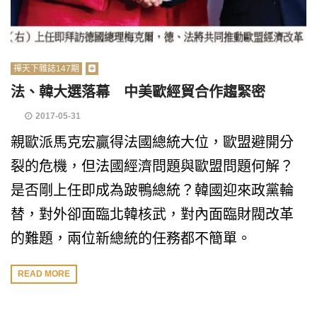
禪天下雜誌147期
法、韓大選落幕 中美歐經貿合作趨緊密
2017-05-31
親歐派馬克宏贏得法國總統大位，歐盟避開分
裂的危機，但法國經濟問題與歐盟問題何解？
是否剛上任即成為跛鴨總統？韓國迎來政黨輪
替，對外卻面臨北韓核武，對內面臨財閥改革
的難題，兩位新總統的任務都不簡單。
READ MORE