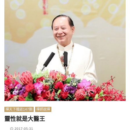
禪天下雜誌147期
禪師說禪
靈性就是大醫王
2017-05-31