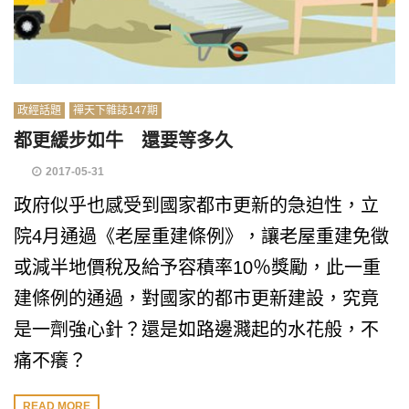
政經話題
禪天下雜誌147期
都更緩步如牛 還要等多久
2017-05-31
政府似乎也感受到國家都市更新的急迫性，立
院4月通過《老屋重建條例》，讓老屋重建免徵
或減半地價稅及給予容積率10％獎勵，此一重
建條例的通過，對國家的都市更新建設，究竟
是一劑強心針？還是如路邊濺起的水花般，不
痛不癢？
READ MORE