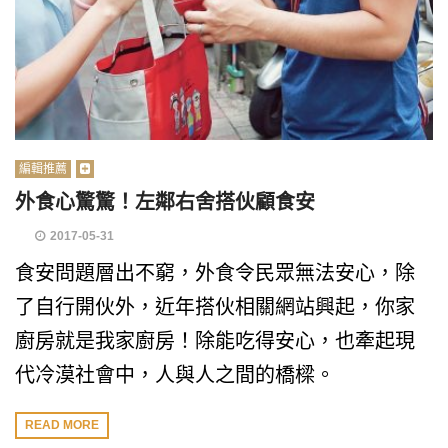
編輯推薦
外食心驚驚！左鄰右舍搭伙顧食安
2017-05-31
食安問題層出不窮，外食令民眾無法安心，除
了自行開伙外，近年搭伙相關網站興起，你家
廚房就是我家廚房！除能吃得安心，也牽起現
代冷漠社會中，人與人之間的橋樑。
READ MORE