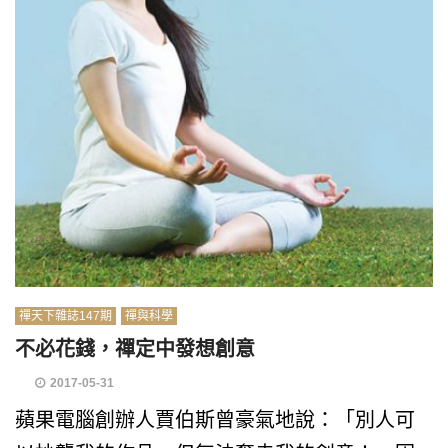
禪天下雜誌147期
禪與科學
不必花錢，禪定中發想創意
2017-05-31
蘋果電腦創辦人賈伯斯曾豪氣地說：「別人可