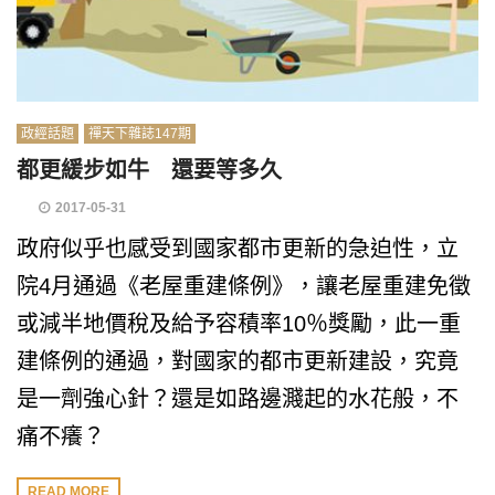
政經話題
禪天下雜誌147期
都更緩步如牛 還要等多久
2017-05-31
政府似乎也感受到國家都市更新的急迫性，立
院4月通過《老屋重建條例》，讓老屋重建免徵
或減半地價稅及給予容積率10％獎勵，此一重
建條例的通過，對國家的都市更新建設，究竟
是一劑強心針？還是如路邊濺起的水花般，不
痛不癢？
READ MORE