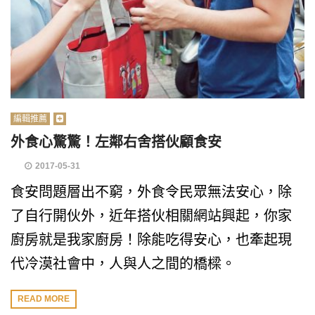
編輯推薦
外食心驚驚！左鄰右舍搭伙顧食安
2017-05-31
食安問題層出不窮，外食令民眾無法安心，除
了自行開伙外，近年搭伙相關網站興起，你家
廚房就是我家廚房！除能吃得安心，也牽起現
代冷漠社會中，人與人之間的橋樑。
READ MORE