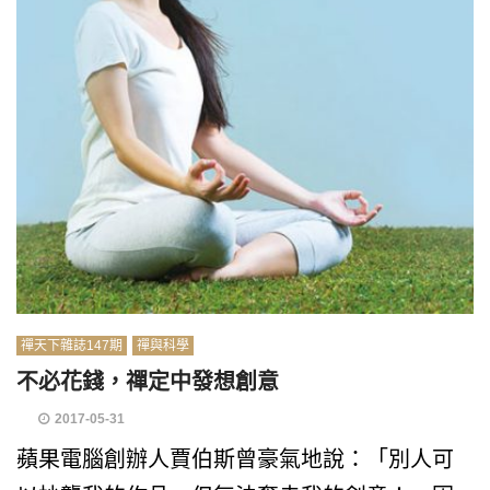
禪天下雜誌147期
禪與科學
不必花錢，禪定中發想創意
2017-05-31
蘋果電腦創辦人賈伯斯曾豪氣地說：「別人可