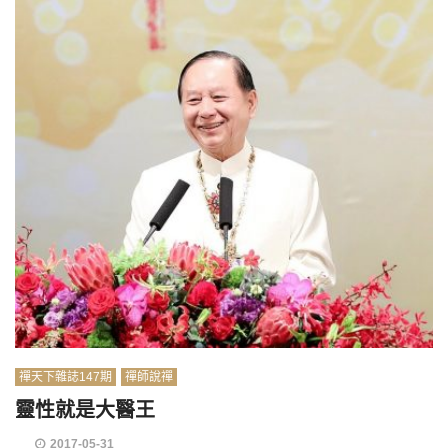
禪天下雜誌147期
禪師說禪
靈性就是大醫王
2017-05-31