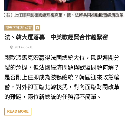
禪天下雜誌147期
法、韓大選落幕 中美歐經貿合作趨緊密
2017-05-31
親歐派馬克宏贏得法國總統大位，歐盟避開分
裂的危機，但法國經濟問題與歐盟問題何解？
是否剛上任即成為跛鴨總統？韓國迎來政黨輪
替，對外卻面臨北韓核武，對內面臨財閥改革
的難題，兩位新總統的任務都不簡單。
READ MORE