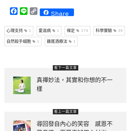
Facebook
Line
Copy
Share
Link
心理支持
愛滋病
禪定
科學實驗
1
1
274
39
自然殺手細胞
雞尾酒療法
1
1
看下一篇文章
真禪妙法，其實和你想的不一
樣
看上一篇文章
尋回發自內心的笑容 感恩不