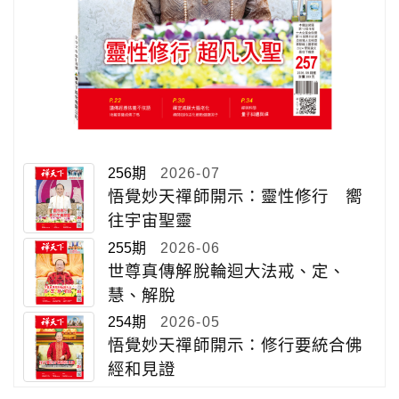
256期
2026-07
悟覺妙天禪師開示：靈性修行 嚮
往宇宙聖靈
255期
2026-06
世尊真傳解脫輪迴大法戒、定、
慧、解脫
254期
2026-05
悟覺妙天禪師開示：修行要統合佛
經和見證