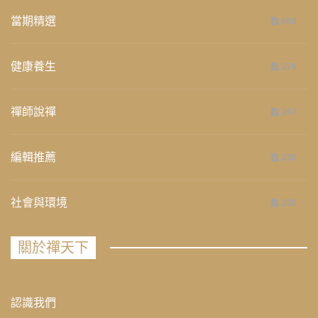
當期精選
658
健康養生
276
禪師說禪
267
編輯推薦
236
社會與環境
235
關於禪天下
認識我們