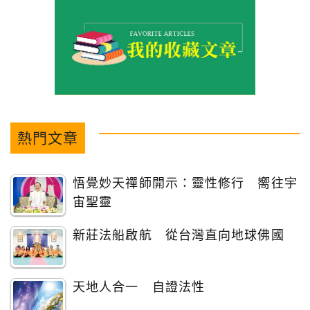
熱門文章
悟覺妙天禪師開示：靈性修行 嚮往宇
宙聖靈
新莊法船啟航 從台灣直向地球佛國
天地人合一 自證法性