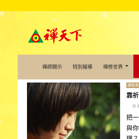
禪師開示
特別報導
禪修世界
讀者來
靠祈
把一
與你
理？