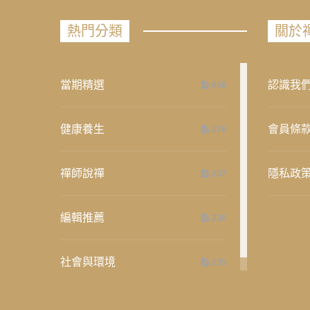
熱門分類
關於
當期精選
認識我
658
健康養生
會員條
276
禪師說禪
隱私政
267
編輯推薦
236
社會與環境
235