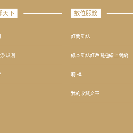
禪天下
數位服務
們
訂閱雜誌
款及規則
紙本雜誌訂戶開通線上閱讀
策
聽 禪
我的收藏文章