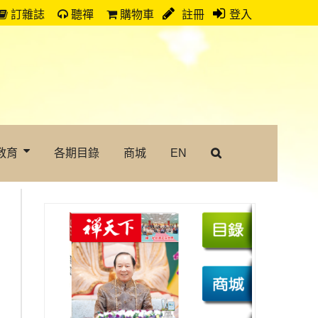
訂雜誌
聽禪
購物車
註冊
登入
教育
各期目錄
商城
EN