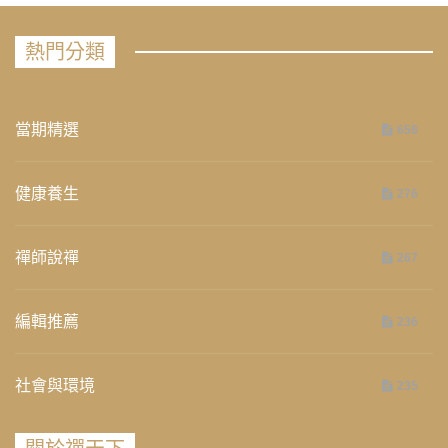
熱門分類
當期精選
658
健康養生
276
禪師說禪
267
編輯推薦
236
社會與環境
235