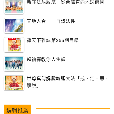
新莊法船啟航 從台灣直向地球佛國
天地人合一 自證法性
禪天下雜誌第255期目錄
領袖禪教你人生課
世尊真傳解脫輪迴大法「戒、定、慧、
解脫」
編輯推薦