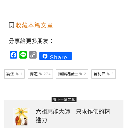
收藏本篇文章
分享給更多朋友：
Facebook
Line
Copy
Share
Link
宴坐
禪定
維摩詰居士
舍利弗
1
274
2
2
看下一篇文章
六祖惠能大師 只求作佛的精
進力