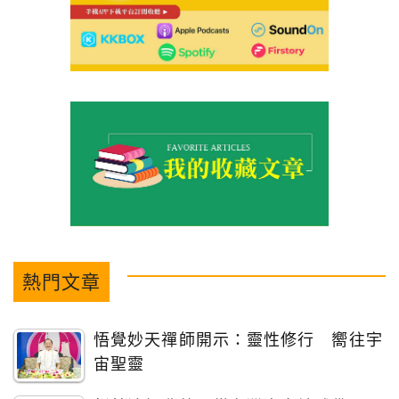
熱門文章
悟覺妙天禪師開示：靈性修行 嚮往宇
宙聖靈