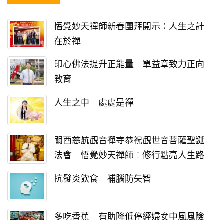
悟覺妙天禪師新春團拜開示：人生之計
在於禪
印心佛法提升正能量 單益章致力正向
教育
人生之中 處處是禪
關西慈航觀音禪寺恭祝觀世音菩薩聖誕
法會 悟覺妙天禪師：修行點亮人生路
抗發炎飲食 補腦防失智
多吃香蕉 有助降低停經婦女中風風險