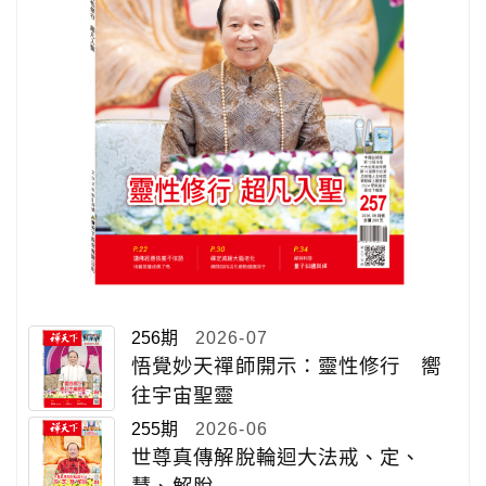
256期
2026-07
悟覺妙天禪師開示：靈性修行 嚮
往宇宙聖靈
255期
2026-06
世尊真傳解脫輪迴大法戒、定、