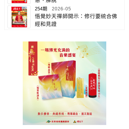
慧、解脫
254期
2026-05
悟覺妙天禪師開示：修行要統合佛
經和見證