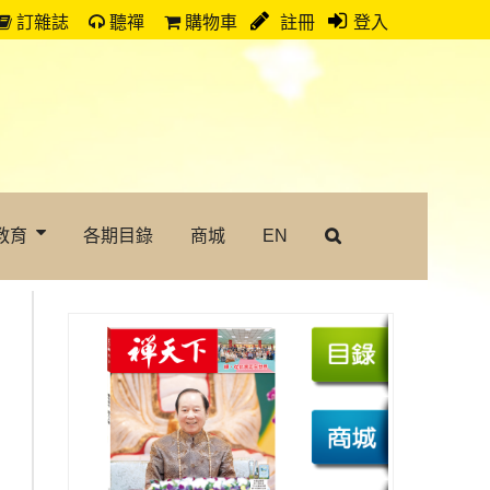
訂雜誌
聽禪
購物車
註冊
登入
教育
各期目錄
商城
EN