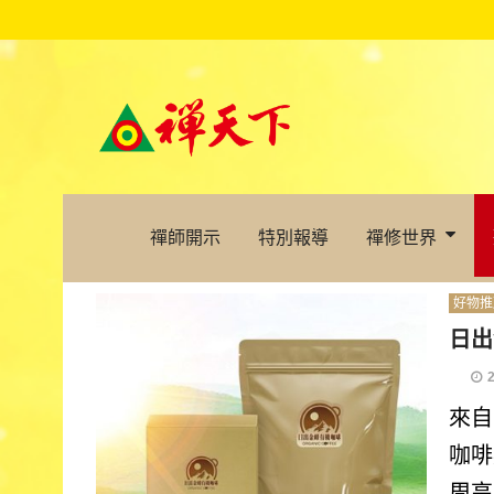
禪師開示
特別報導
禪修世界
好物推
日出
來自
咖啡
周高