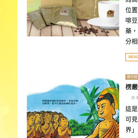
位置
啡豆
藥，
分相
REA
禪宗經
楞嚴
這是
可見
界」