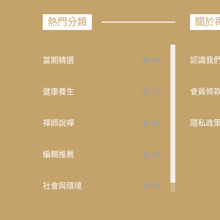
熱門分類
關於
當期精選
認識我
658
健康養生
會員條
276
禪師說禪
隱私政
267
編輯推薦
236
社會與環境
235