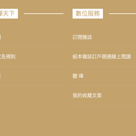
禪天下
數位服務
們
訂閱雜誌
款及規則
紙本雜誌訂戶開通線上閱讀
策
聽 禪
我的收藏文章