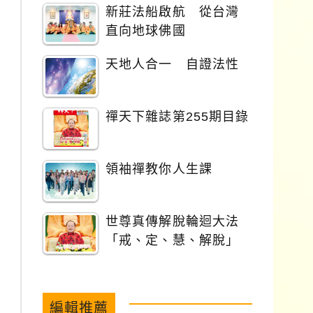
新莊法船啟航 從台灣
直向地球佛國
天地人合一 自證法性
禪天下雜誌第255期目錄
領袖禪教你人生課
世尊真傳解脫輪迴大法
「戒、定、慧、解脫」
編輯推薦