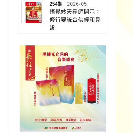
254期
2026-05
悟覺妙天禪師開示：
修行要統合佛經和見
證