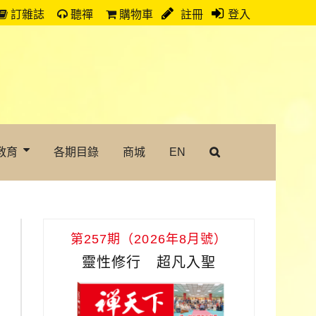
訂雜誌
聽禪
購物車
註冊
登入
教育
各期目錄
商城
EN
第257期（2026年8月號）
靈性修行 超凡入聖