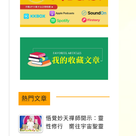
熱門文章
悟覺妙天禪師開示：靈
性修行 嚮往宇宙聖靈