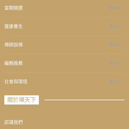
當期精選
658
健康養生
276
禪師說禪
267
編輯推薦
236
社會與環境
235
關於禪天下
認識我們