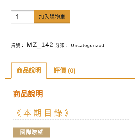
禪
加入購物車
天
下
MZ_142
貨號：
分類：
Uncategorized
雜
誌
第
商品說明
評價 (0)
136
期
商品說明
數
量
《 本 期 目 錄 》
國際瞭望