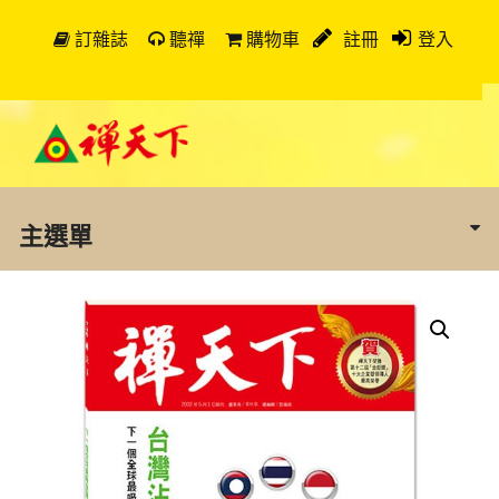
訂雜誌
聽禪
購物車
註冊
登入
主選單