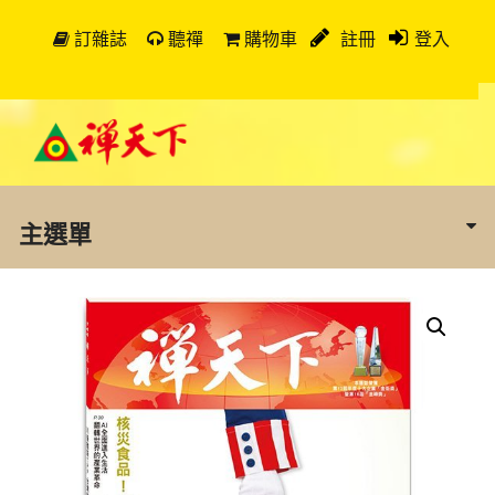
訂雜誌
聽禪
購物車
註冊
登入
主選單