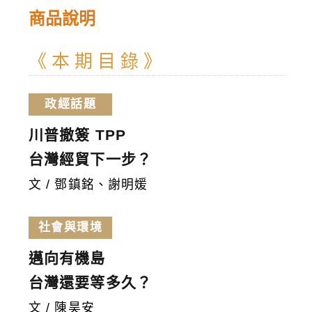
期
商品說明
數
量
《 本 期 目 錄 》
政經話題
川普撤簽 TPP
台灣經貿下一步？
文 / 鄧鎮銘、謝明媛
社會與環境
邁向有機島
台灣還要等多久？
文 / 陳昊安