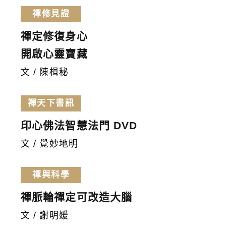
禪修見證
禪定修復身心
開啟心靈寶藏
文 / 陳楫秘
禪天下書訊
印心佛法智慧法門 DVD
文 / 覺妙地明
禪與科學
禪脈輪禪定可改造大腦
文 / 謝明媛