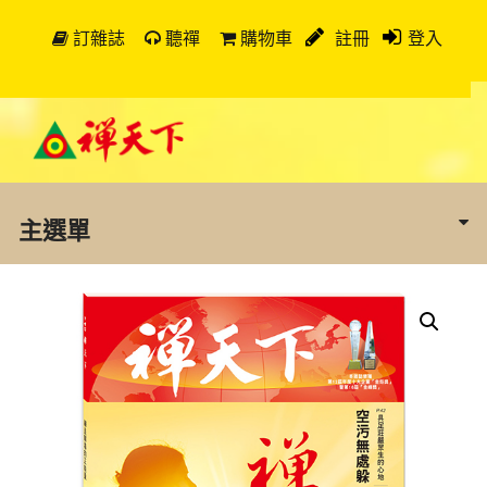
訂雜誌
聽禪
購物車
註冊
登入
主選單