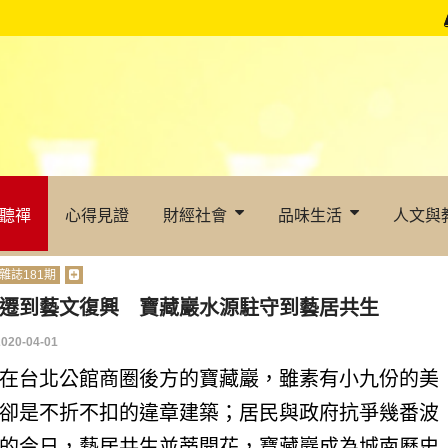
聽禪
心得見證
財經社會
品味生活
人文與
雜誌181期
遷到藝文復興 寶藏巖水源駐守到藝居共生
2020-04-01
在台北公館商圈後方的寶藏巖，雖素有小九份的美
卻是不折不扣的違章建築；居民與政府抗爭幾番波
的今日，藝居共生並蒂開花，寶藏巖成為城南歷史