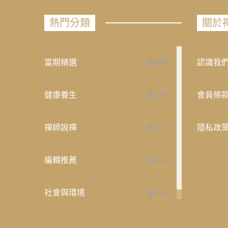
熱門分類
關於
當期精選
認識我
658
健康養生
會員條
276
禪師說禪
隱私政
267
編輯推薦
236
社會與環境
235