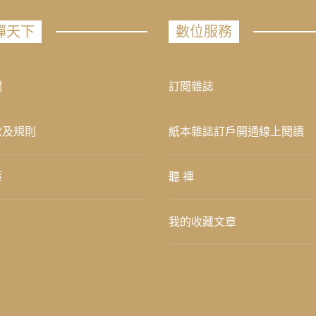
禪天下
數位服務
們
訂閱雜誌
款及規則
紙本雜誌訂戶開通線上閱讀
策
聽 禪
我的收藏文章