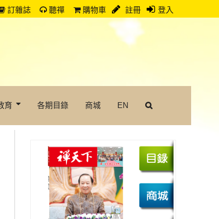
訂雜誌
聽禪
購物車
註冊
登入
教育
各期目錄
商城
EN