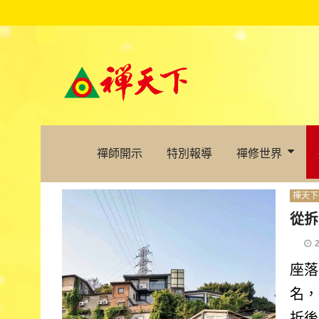
禪師開示
特別報導
禪修世界
禪天下
從拆
座落
名，
折後