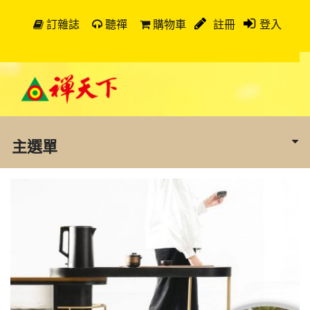
訂雜誌
聽禪
購物車
註冊
登入
主選單