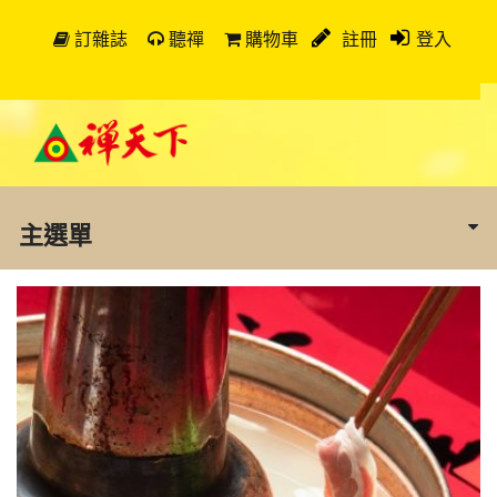
訂雜誌
聽禪
購物車
註冊
登入
主選單