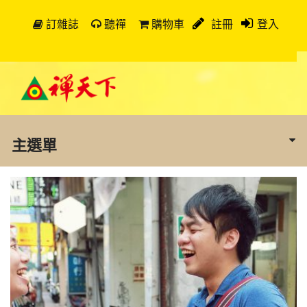
訂雜誌
聽禪
購物車
註冊
登入
主選單