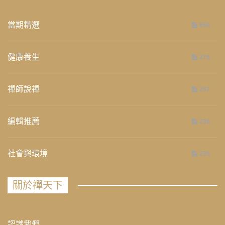
當期精選
658
健康養生
276
禪師說禪
267
編輯推薦
236
社會與環境
235
關於禪天下
認識我們