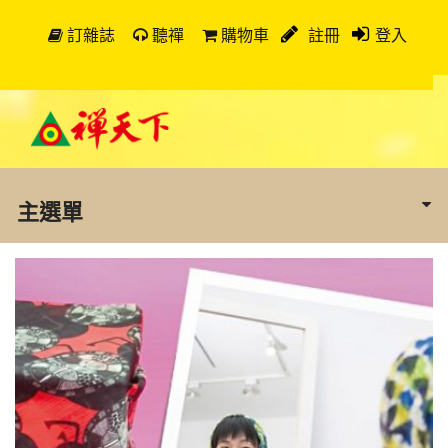
訂雜誌
聽禪
購物車
註冊
登入
主選單