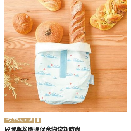
禪天下雜誌181期
矽膠與橡膠環保食物袋新時尚