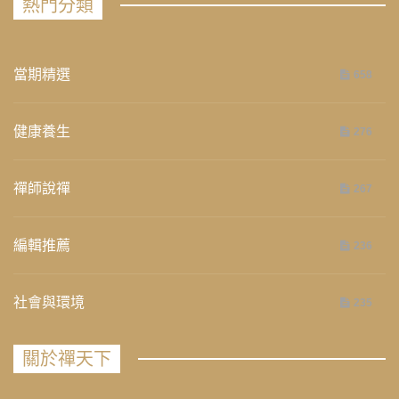
熱門分類
當期精選
658
健康養生
276
禪師說禪
267
編輯推薦
236
社會與環境
235
關於禪天下