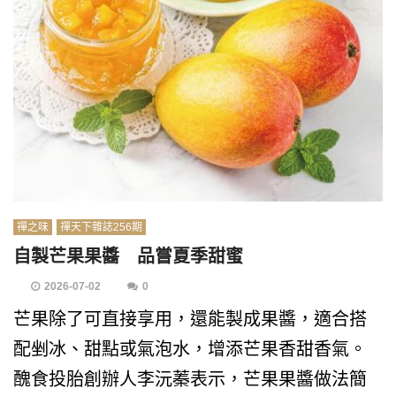
禪之味
禪天下雜誌256期
自製芒果果醬 品嘗夏季甜蜜
2026-07-02
0
芒果除了可直接享用，還能製成果醬，適合搭
配剉冰、甜點或氣泡水，增添芒果香甜香氣。
醜食投胎創辦人李沅蓁表示，芒果果醬做法簡