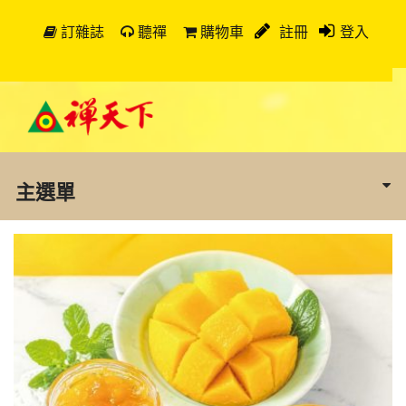
訂雜誌
聽禪
購物車
註冊
登入
主選單