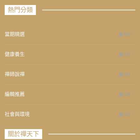
熱門分類
當期精選
658
健康養生
276
禪師說禪
267
編輯推薦
236
社會與環境
235
關於禪天下