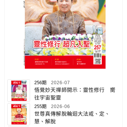
256期
2026-07
悟覺妙天禪師開示：靈性修行 嚮
往宇宙聖靈
255期
2026-06
世尊真傳解脫輪迴大法戒、定、
慧、解脫