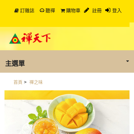
訂雜誌
聽禪
購物車
註冊
登入
主選單
首頁
>
禪之味