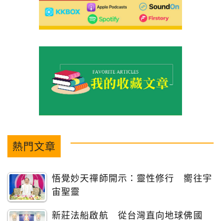
熱門文章
悟覺妙天禪師開示：靈性修行 嚮往宇
宙聖靈
新莊法船啟航 從台灣直向地球佛國