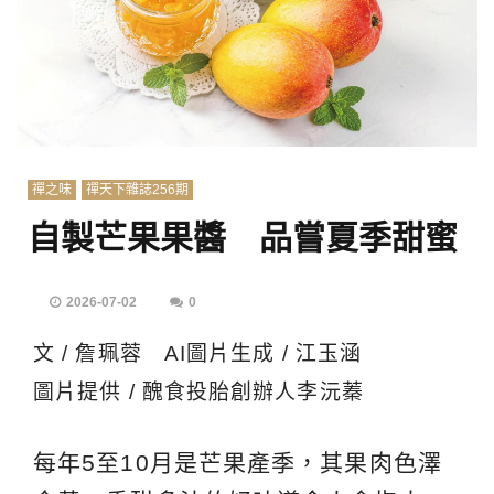
禪之味
禪天下雜誌256期
自製芒果果醬 品嘗夏季甜蜜
2026-07-02
0
文 / 詹珮蓉 AI圖片生成 / 江玉涵
圖片提供 / 醜食投胎創辦人李沅蓁
每年5至10月是芒果產季，其果肉色澤