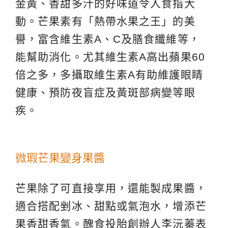
金黃、香甜多汁的好味道令人食指大
動。芒果素有「熱帶水果之王」的美
譽，富含維生素A、C及膳食纖維等，
能幫助消化。尤其維生素A高出蘋果60
倍之多，多攝取維生素A有助維護眼睛
健康、預防夜盲症及黃斑部病變等眼
疾。
微瑕芒果變身果醬
芒果除了可直接享用，還能製成果醬，
適合搭配剉冰、甜點或氣泡水，增添芒
果香甜香氣。醜食投胎創辦人李沅蓁表