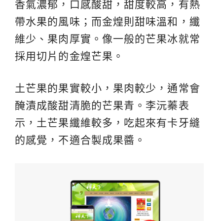
香氣濃郁，口感酸甜，甜度較高，有熱
帶水果的風味；而金煌則甜味溫和，纖
維少、果肉厚實。像一般的芒果冰就常
採用切片的金煌芒果。
土芒果的果實較小，果肉較少，通常會
醃漬成酸甜清脆的芒果青。李沅蓁表
示，土芒果纖維較多，吃起來有卡牙縫
的感覺，不適合製成果醬。