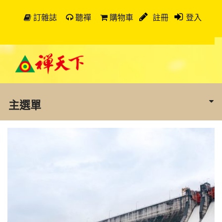
訂雜誌
聽禪
購物車
註冊
登入
主選單