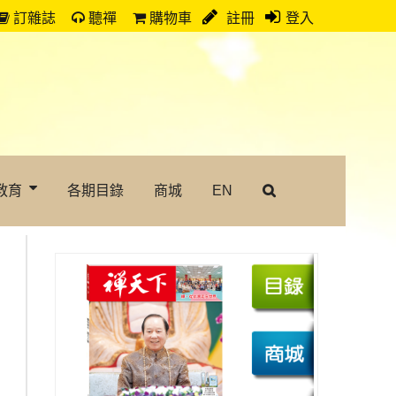
訂雜誌
聽禪
購物車
註冊
登入
教育
各期目錄
商城
EN