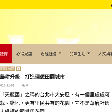
聽禪
心得見證
財經社會
品味生活
人文與
雜誌140期
農耕升級 打造理想田園城市
2016-11-01
0
「天龍國」之稱的台北市大安區，有一個里處處可
栽、綠地，更有里民共有的花園，它不是華廈社區
人維護的觀賞用花園