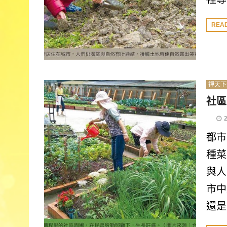
REA
禪天下
社區
都市
種菜
與人
市中
還是