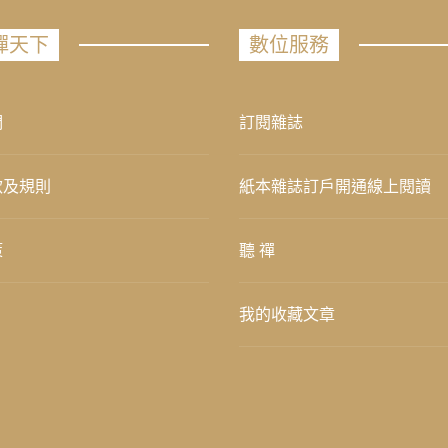
禪天下
數位服務
們
訂閱雜誌
款及規則
紙本雜誌訂戶開通線上閱讀
策
聽 禪
我的收藏文章