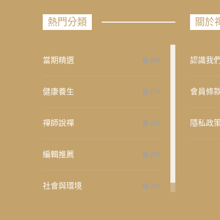
熱門分類
關於
當期精選
認識我
658
健康養生
會員條
276
禪師說禪
隱私政
267
編輯推薦
236
社會與環境
235