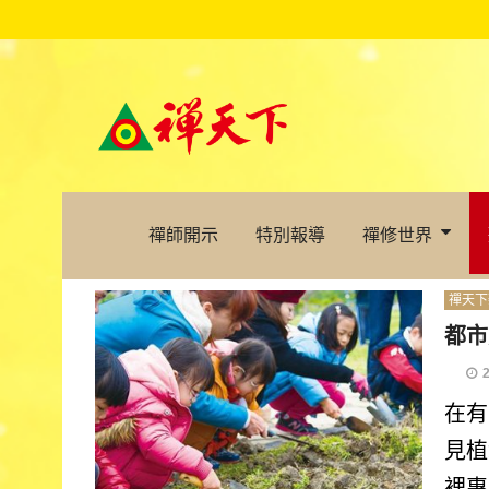
禪師開示
特別報導
禪修世界
禪天下
都市
在有
見植
裡專