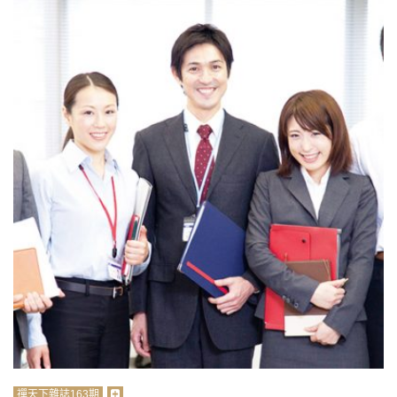
禪天下雜誌163期