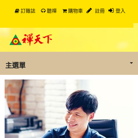
訂雜誌
聽禪
購物車
註冊
登入
主選單