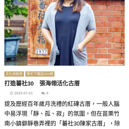
文化與創意
禪天下雜誌244期
打造蕃社30 張海翎活化古厝
2025-07-01
0
提及歷經百年歲月洗禮的紅磚古厝，一般人腦
中易浮現「靜、孤、寂」的氛圍，但在苗栗竹
南小鎮僻靜巷弄裡的「蕃社30陳家古厝」，除