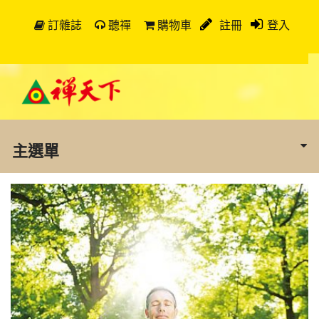
訂雜誌
聽禪
購物車
註冊
登入
主選單