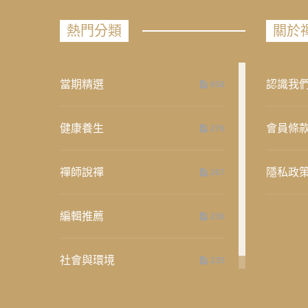
熱門分類
關於
當期精選
認識我
658
健康養生
會員條
276
禪師說禪
隱私政
267
編輯推薦
236
社會與環境
235