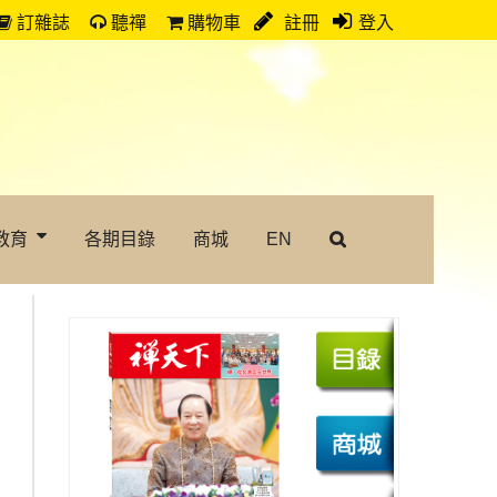
訂雜誌
聽禪
購物車
註冊
登入
教育
各期目錄
商城
EN