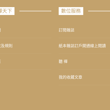
禪天下
數位服務
們
訂閱雜誌
款及規則
紙本雜誌訂戶開通線上閱讀
策
聽 禪
我的收藏文章