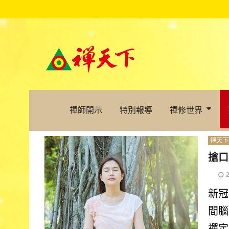
禪師開示
特別報導
禪修世界
禪天下
搶口
新冠
間腦
禪定