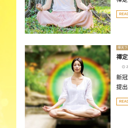
REA
禪天下
禪定
新冠
提出
REA