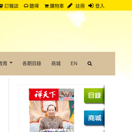
訂雜誌
聽禪
購物車
註冊
登入
教育
各期目錄
商城
EN