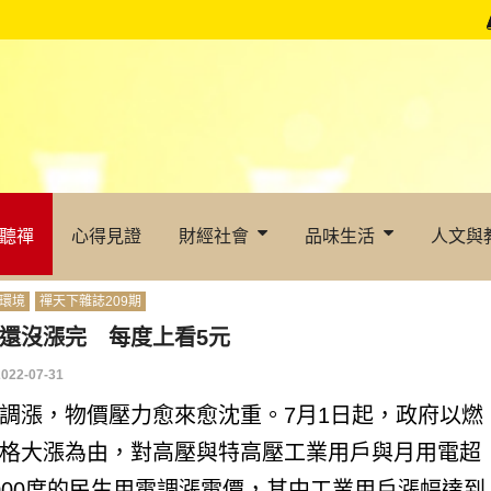
聽禪
心得見證
財經社會
品味生活
人文與
環境
禪天下雜誌209期
還沒漲完 每度上看5元
2022-07-31
調漲，物價壓力愈來愈沈重。7月1日起，政府以燃
格大漲為由，對高壓與特高壓工業用戶與月用電超
000度的民生用電調漲電價，其中工業用戶漲幅達到