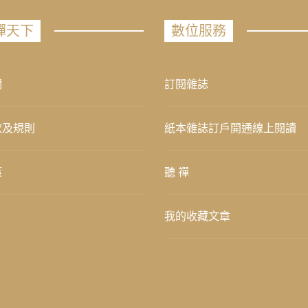
禪天下
數位服務
們
訂閱雜誌
款及規則
紙本雜誌訂戶開通線上閱讀
策
聽 禪
我的收藏文章