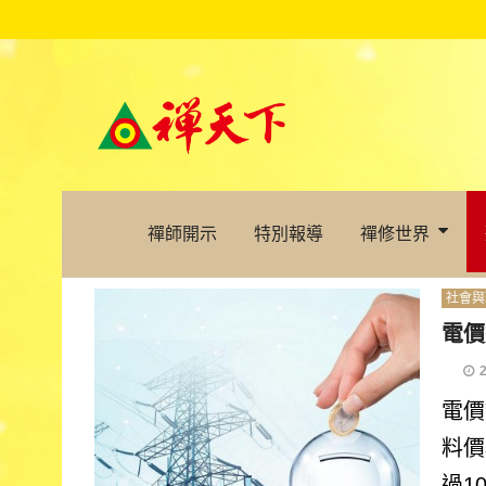
禪師開示
特別報導
禪修世界
社會與
電價
電價
料價
過1