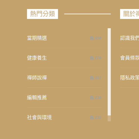
熱門分類
關於
當期精選
認識我
658
健康養生
會員條
276
禪師說禪
隱私政
267
編輯推薦
236
社會與環境
235