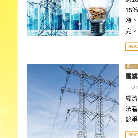
15
漲。
完。
REA
禪天下
電業
經濟
法看
競爭
REA