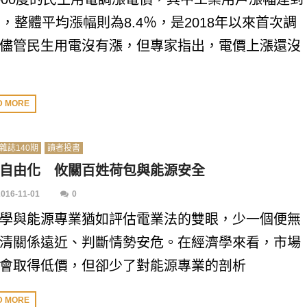
％，整體平均漲幅則為8.4％，是2018年以來首次調
儘管民生用電沒有漲，但專家指出，電價上漲還沒
D MORE
雜誌140期
讀者投書
自由化 攸關百姓荷包與能源安全
2016-11-01
0
學與能源專業猶如評估電業法的雙眼，少一個便無
清關係遠近、判斷情勢安危。在經濟學來看，市場
會取得低價，但卻少了對能源專業的剖析
D MORE