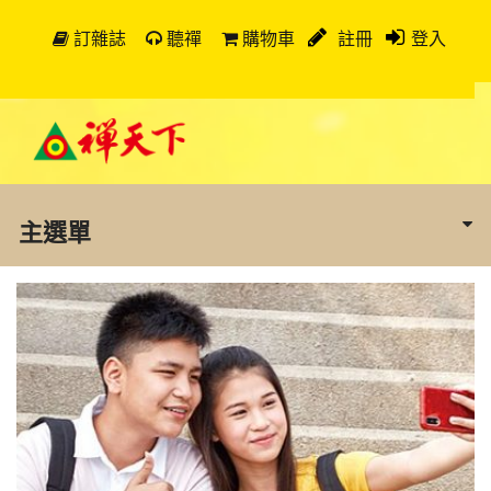
訂雜誌
聽禪
購物車
註冊
登入
主選單