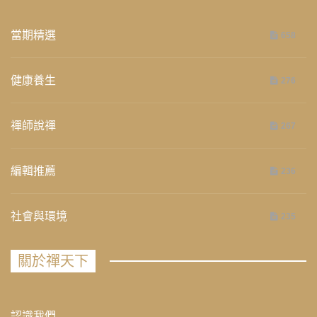
當期精選
658
健康養生
276
禪師說禪
267
編輯推薦
236
社會與環境
235
關於禪天下
認識我們