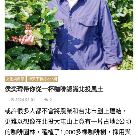
文化與創意
禪天下雜誌227期
侯奕瑋帶你從一杯咖啡認識北投風土
2024-02-01
0
或許很多人都不會將農業和台北市劃上連結，
更難以想像在北投大屯山上竟有一片占地2公頃
的咖啡園林，種植了1,000多棵咖啡樹，採用與