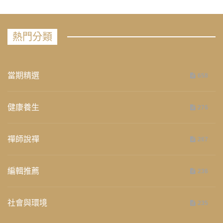
熱門分類
當期精選
658
健康養生
276
禪師說禪
267
編輯推薦
236
社會與環境
235