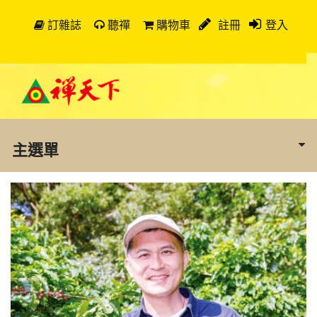
訂雜誌
聽禪
購物車
註冊
登入
主選單