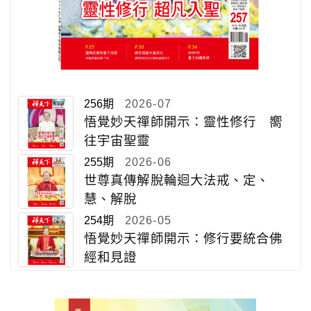
256期
2026-07
悟覺妙天禪師開示：靈性修行 嚮
往宇宙聖靈
255期
2026-06
世尊真傳解脫輪迴大法戒、定、
慧、解脫
254期
2026-05
悟覺妙天禪師開示：修行要統合佛
經和見證