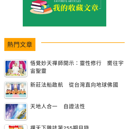
熱門文章
悟覺妙天禪師開示：靈性修行 嚮往宇
宙聖靈
新莊法船啟航 從台灣直向地球佛國
天地人合一 自證法性
禪天下雜誌第255期目錄