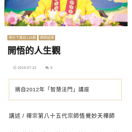
禪天下雜誌136期
禪師說禪
開悟的人生觀
2016-07-22
0
摘自2012年「智慧法門」講座
講述 / 禪宗第八十五代宗師
悟覺妙天禪師