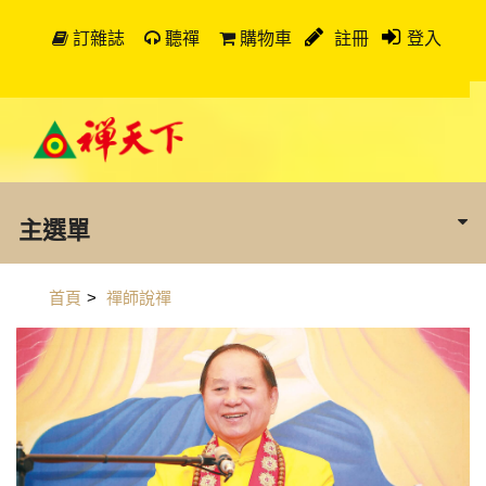
訂雜誌
聽禪
購物車
註冊
登入
主選單
首頁
>
禪師說禪