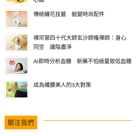
傳統纏花技藝 蛻變時尚配件
禪宗第四十代大師玄沙師偹禪師：身心
同空 識陰盡淨
AI即時分析血糖 新藥不怕過量致低血糖
成為纖腰美人的3大對策
關注我們