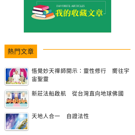
熱門文章
悟覺妙天禪師開示：靈性修行 嚮往宇
宙聖靈
新莊法船啟航 從台灣直向地球佛國
天地人合一 自證法性