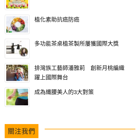
植化素助抗癌防癌
多功能茶桌植茶製所屢獲國際大獎
排灣族工藝師潘雅莉 創新月桃編織
躍上國際舞台
成為纖腰美人的3大對策
關注我們