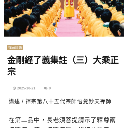
禪宗經論
金剛經了義集註（三）大乘正
宗
2025-10-21
0
講述 / 禪宗第八十五代宗師
悟覺妙天禪師
在第二品中，長老須菩提請示了釋尊兩