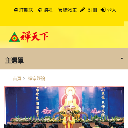
訂雜誌
聽禪
購物車
註冊
登入
主選單
首頁
>
禪宗經論