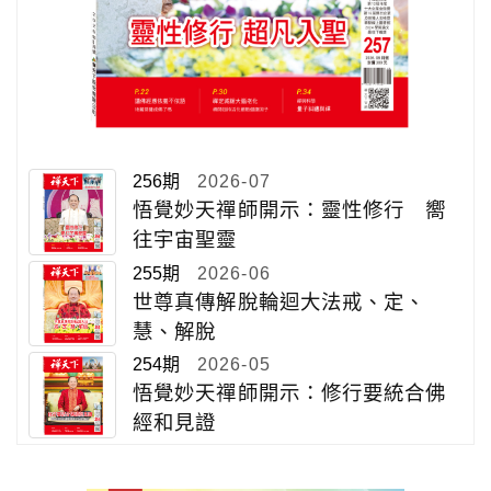
256期
2026-07
悟覺妙天禪師開示：靈性修行 嚮
往宇宙聖靈
255期
2026-06
世尊真傳解脫輪迴大法戒、定、
慧、解脫
254期
2026-05
悟覺妙天禪師開示：修行要統合佛
經和見證