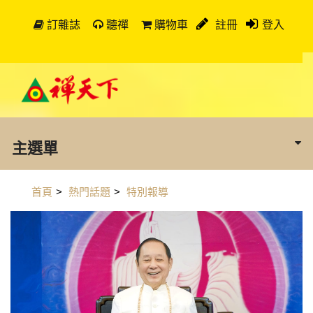
訂雜誌
聽禪
購物車
註冊
登入
主選單
首頁
>
熱門話題
>
特別報導