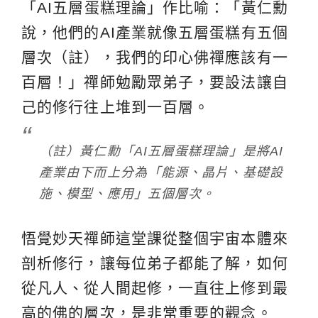
「AI五層蛋糕理論」作比喻：「黃仁勳
說，他們的AI產業就像五層蛋糕有五個
層次（註），我們的印心佛禪應該有一
百層！」禪師勉勵眾弟子，要設法讓自
己的修行往上堆到一百層。
（註）黃仁勳「AI五層蛋糕理論」是將AI
產業由下而上分為「能源、晶片、基礎設
施、模型、應用」五個層次。
悟覺妙天禪師這堂課從整個宇宙本體來
剖析修行，讓每位弟子都能了解，如何
從凡人、從人間起修，一直往上修到最
高的佛的層次，是非常重要的觀念。