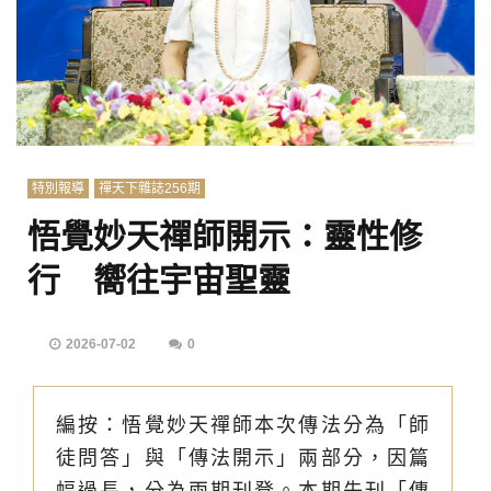
特別報導
禪天下雜誌256期
悟覺妙天禪師開示：靈性修
行 嚮往宇宙聖靈
2026-07-02
0
編按：悟覺妙天禪師本次傳法分為「師
徒問答」與「傳法開示」兩部分，因篇
幅過長，分為兩期刊登。本期先刊「傳