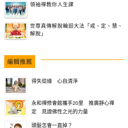
領袖禪教你人生課
世尊真傳解脫輪迴大法「戒、定、慧、
解脫」
編輯推薦
得失從緣 心自清淨
永和禪修會館攜手20里 推廣靜心禪
定 見證佛性之光的力量
頭髮怎會一直掉？