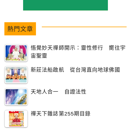
熱門文章
悟覺妙天禪師開示：靈性修行 嚮往宇
宙聖靈
新莊法船啟航 從台灣直向地球佛國
天地人合一 自證法性
禪天下雜誌第255期目錄