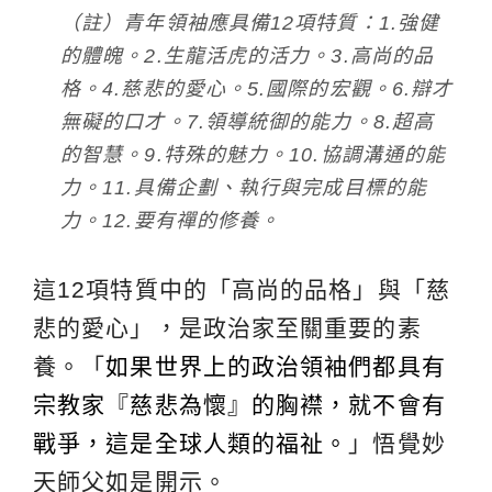
（註）青年領袖應具備12項特質：1.強健
的體魄。2.生龍活虎的活力。3.高尚的品
格。4.慈悲的愛心。5.國際的宏觀。6.辯才
無礙的口才。7.領導統御的能力。8.超高
的智慧。9.特殊的魅力。10.協調溝通的能
力。11.具備企劃、執行與完成目標的能
力。12.要有禪的修養。
這12項特質中的「高尚的品格」與「慈
悲的愛心」，是政治家至關重要的素
養。「
如果世界上的政治領袖們都具有
宗教家『慈悲為懷』的胸襟，就不會有
戰爭，這是全球人類的福祉。
」悟覺妙
天師父如是開示。