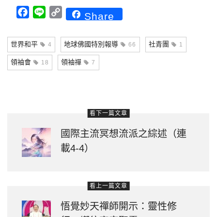
Facebook
Line
Copy
Share
Link
世界和平
地球佛國特別報導
社青團
4
66
1
領袖會
領袖禪
18
7
看下一篇文章
國際主流冥想流派之綜述（連
載4-4）
看上一篇文章
悟覺妙天禪師開示：靈性修