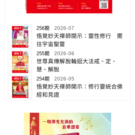
256期
2026-07
悟覺妙天禪師開示：靈性修行 嚮
往宇宙聖靈
255期
2026-06
世尊真傳解脫輪迴大法戒、定、
慧、解脫
254期
2026-05
悟覺妙天禪師開示：修行要統合佛
經和見證