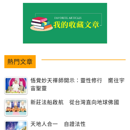
熱門文章
悟覺妙天禪師開示：靈性修行 嚮往宇
宙聖靈
新莊法船啟航 從台灣直向地球佛國
天地人合一 自證法性