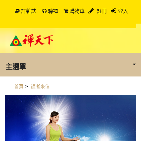
訂雜誌
聽禪
購物車
註冊
登入
主選單
首頁
>
讀者來信