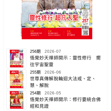
256期
2026-07
悟覺妙天禪師開示：靈性修行 嚮
往宇宙聖靈
255期
2026-06
世尊真傳解脫輪迴大法戒、定、
慧、解脫
254期
2026-05
悟覺妙天禪師開示：修行要統合佛
經和見證