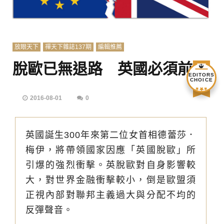
放眼天下
禪天下雜誌137期
編輯推薦
脫歐已無退路 英國必須前行
EDITORS
CHOICE
2016-08-01
0
英國誕生300年來第二位女首相德蕾莎．
梅伊，將帶領國家因應「英國脫歐」所
引爆的強烈衝擊。英脫歐對自身影響較
大，對世界金融衝擊較小，倒是歐盟須
正視內部對聯邦主義過大與分配不均的
反彈聲音。