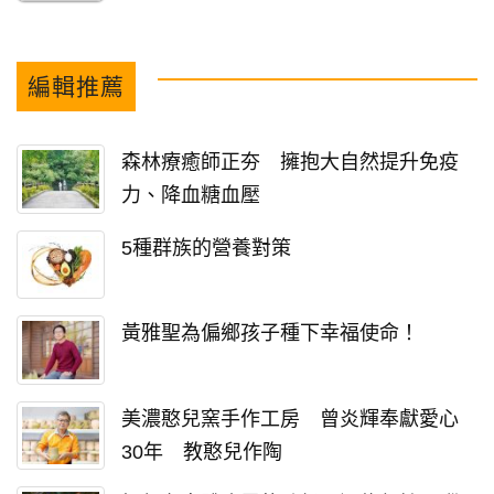
編輯推薦
森林療癒師正夯 擁抱大自然提升免疫
力、降血糖血壓
5種群族的營養對策
黃雅聖為偏鄉孩子種下幸福使命！
美濃憨兒窯手作工房 曾炎輝奉獻愛心
30年 教憨兒作陶