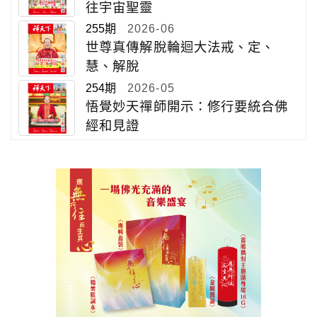
往宇宙聖靈
255期
2026-06
世尊真傳解脫輪迴大法戒、定、
慧、解脫
254期
2026-05
悟覺妙天禪師開示：修行要統合佛
經和見證