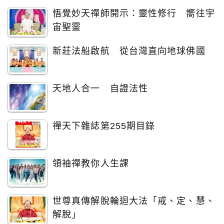
悟覺妙天禪師開示：靈性修行 嚮往宇
宙聖靈
新莊法船啟航 從台灣直向地球佛國
天地人合一 自證法性
禪天下雜誌第255期目錄
領袖禪教你人生課
世尊真傳解脫輪迴大法「戒、定、慧、
解脫」