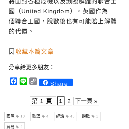
將面對各種危機以及瀕臨解體的聯合王
國（United Kingdom）。英國作為一
個聯合王國，脫歐後也有可能賠上解體
的代價。
收藏本篇文章
分享給更多朋友：
Facebook
Line
Copy
Share
Link
第 1 頁
1
2
下一頁 »
國際
歐盟
經濟
脫歐
10
4
43
1
貿易
2