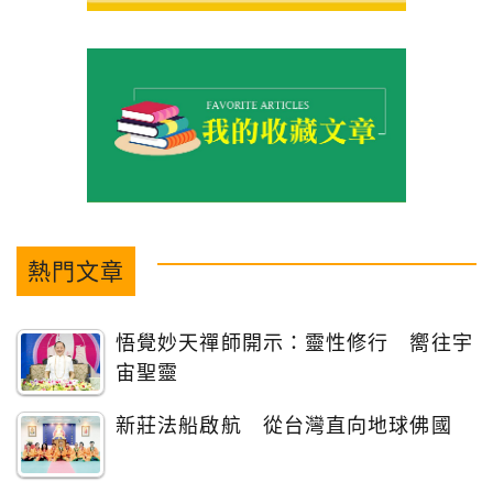
熱門文章
悟覺妙天禪師開示：靈性修行 嚮往宇
宙聖靈
新莊法船啟航 從台灣直向地球佛國