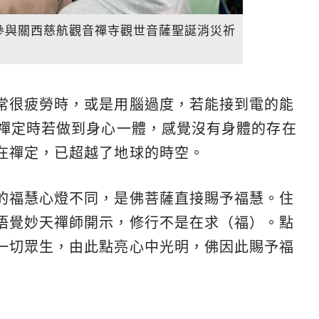
參與關西慈航觀音禪寺觀世音薩聖誕消災祈
常很疲勞時，或是用腦過度，若能接到電的能
。禪定時若做到身心一體，感覺沒有身體的存在
在禪定，已超越了地球的時空。
的福慧心燈不同，是佛菩薩直接賜予福慧。住
悟覺妙天禪師開示，修行不是在求（福）。點
一切眾生，由此點亮心中光明，佛因此賜予福