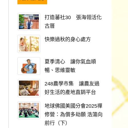
打造蕃社30 張海翎活化
古厝
快樂過秋的身心處方
夏季清心 讓你氣血順
暢、思維靈敏
248農學市集 讓農友過
好生活的產地直銷平台
地球佛國美國分會2025禪
修營：為償多劫願 浩蕩向
前行（下）