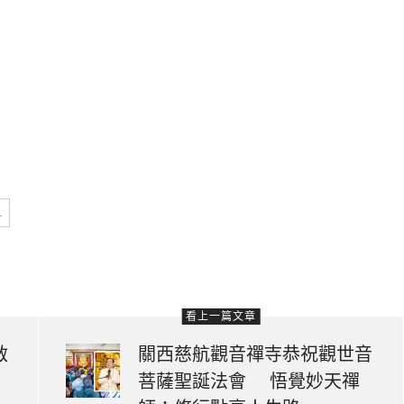
1
看上一篇文章
啟
關西慈航觀音禪寺恭祝觀世音
菩薩聖誕法會 悟覺妙天禪