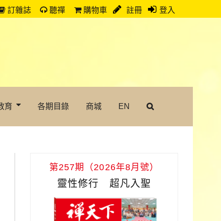
訂雜誌
聽禪
購物車
註冊
登入
教育
各期目錄
商城
EN
第257期（2026年8月號）
靈性修行 超凡入聖