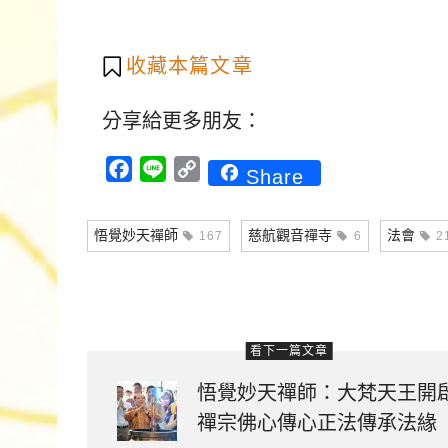
收藏本篇文章
分享給更多朋友：
Facebook
Line
Copy
Share
Link
悟覺妙天禪師
慈航觀音禪寺
法會
167
6
2
看下一篇文章
悟覺妙天禪師：大梵天王開
禪宗佛心傳心正法傳承法緣