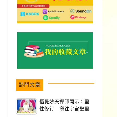
熱門文章
悟覺妙天禪師開示：靈
性修行 嚮往宇宙聖靈