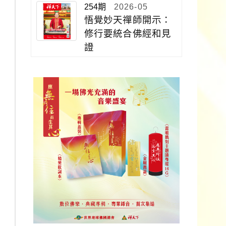
254期
2026-05
悟覺妙天禪師開示：
修行要統合佛經和見
證