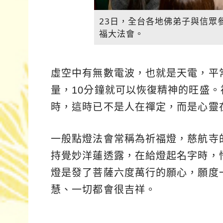
23日，全台各地佛弟子與信眾
福大法會。
虛空中有無數電波，也就是天電，平
量，10分鐘就可以恢復精神的旺盛
時，這時已不是人在禪定，而是心靈
一般點燈法會常稱為祈福燈，慈航寺
持覺妙洋蓮透露，在給燈起名字時，
燈是發了菩薩六度萬行的願心，願度
慧、一切都會很吉祥。