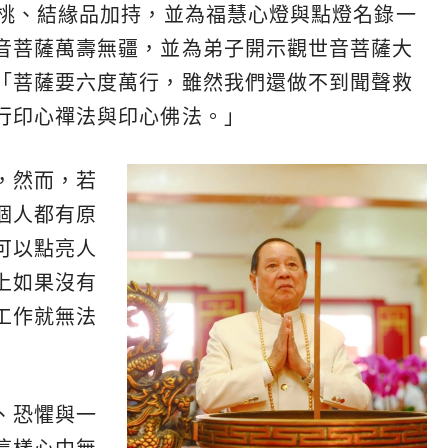
壽桃、結緣品加持，並為福慧心燈與點燈名錄一
音菩薩萬壽無疆，並為弟子開示觀世音菩薩大
「菩薩要六度萬行，雖然我們還做不到聞聲救
行
印心禪法與印心佛法。」
，然而，若
個人都有原
可以點亮人
上如果沒有
工作就無法
、恐懼與一