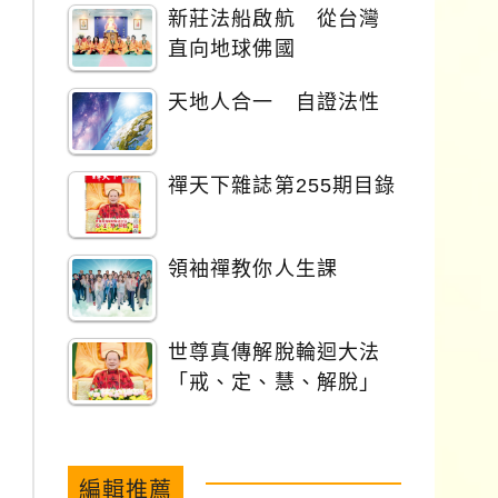
新莊法船啟航 從台灣
直向地球佛國
天地人合一 自證法性
禪天下雜誌第255期目錄
領袖禪教你人生課
世尊真傳解脫輪迴大法
「戒、定、慧、解脫」
編輯推薦