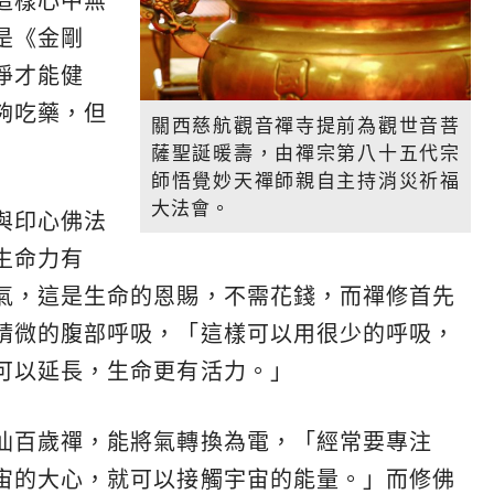
這樣心中無
是《金剛
淨才能健
夠吃藥，但
關西慈航觀音禪寺提前為觀世音菩
薩聖誕暖壽，由禪宗第八十五代宗
師悟覺妙天禪師親自主持消災祈福
大法會。
與印心佛法
生命力有
氣，這是生命的恩賜，不需花錢，而禪修首先
精微的腹部呼吸，「這樣可以用很少的呼吸，
可以延長，生命更有活力。」
仙百歲禪，能將氣轉換為電，「經常要專注
宙的大心，就可以接觸宇宙的能量。」而修佛