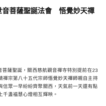
世音菩薩聖誕法會 悟覺妙天禪
世音菩薩聖誕，關西慈航觀音禪寺特別提前在23
請禪宗第八十五代宗師
悟覺妙天禪師
親自主持
與信眾一早紛紛齊聚關西，天氣前一天還有點
上千盞福慧心燈相互輝映。