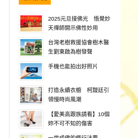
2025元旦接佛光 悟覺妙
天禪師開示佛性妙用
台灣老樹救援協會樹木醫
生劉東啟為樹發聲
手機也能拍出好照片
打造永續衣櫥 柯靉廷引
領慢時尚風潮
【愛美高跟族請看】10個
妳不可不知的傷害