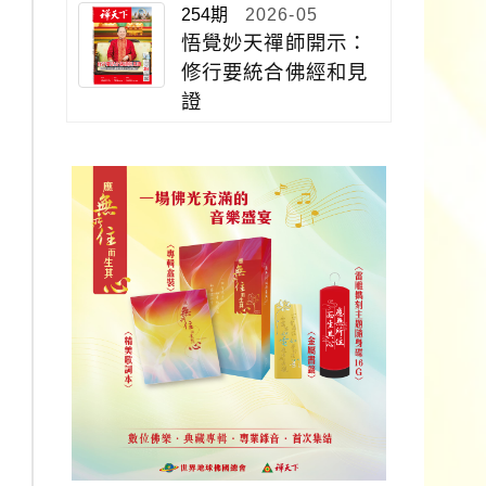
254期
2026-05
悟覺妙天禪師開示：
修行要統合佛經和見
證