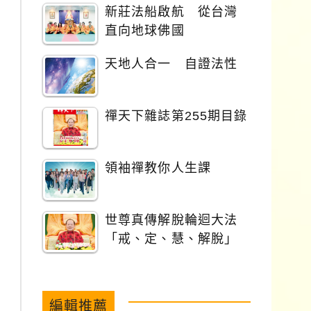
新莊法船啟航 從台灣
直向地球佛國
天地人合一 自證法性
禪天下雜誌第255期目錄
領袖禪教你人生課
世尊真傳解脫輪迴大法
「戒、定、慧、解脫」
編輯推薦