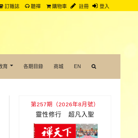
訂雜誌
聽禪
購物車
註冊
登入
教育
各期目錄
商城
EN
第257期（2026年8月號）
靈性修行 超凡入聖