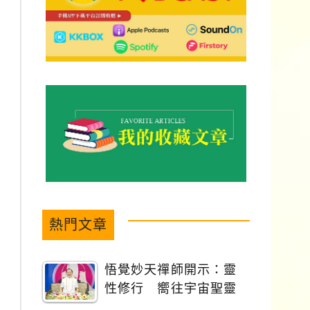
熱門文章
悟覺妙天禪師開示：靈
性修行 嚮往宇宙聖靈