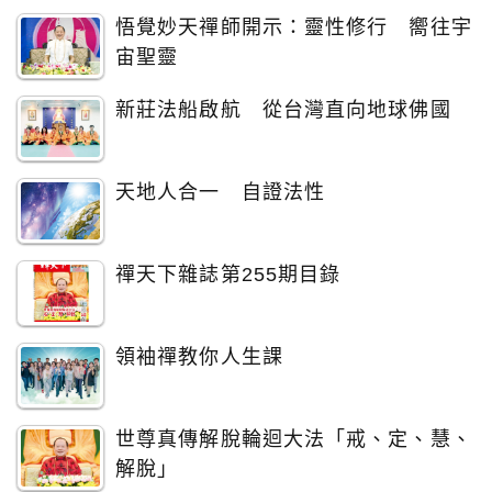
悟覺妙天禪師開示：靈性修行 嚮往宇
宙聖靈
新莊法船啟航 從台灣直向地球佛國
天地人合一 自證法性
禪天下雜誌第255期目錄
領袖禪教你人生課
世尊真傳解脫輪迴大法「戒、定、慧、
解脫」