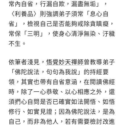
常內自省，行漏自欺，漏盡無垢」，
〈利養品〉則強調弟子須常「息心自
省」，檢視自己是否能夠戒除貪瞋癡，
常保「三明」，使身心清淨無染、汙穢
不生。
依筆者淺見，
悟覺妙天禪師
曾教導弟子
「佛陀說法，句句為我說」的持經要
領，其實也帶有自省意涵，在閱讀佛經
時，除了一心恭敬、以心相應之外，還
須捫心自問是否已確實如法開悟、如悟
修行、如實見證；因為佛陀說法，是為
自己，而非為他人，若有需要檢討改進