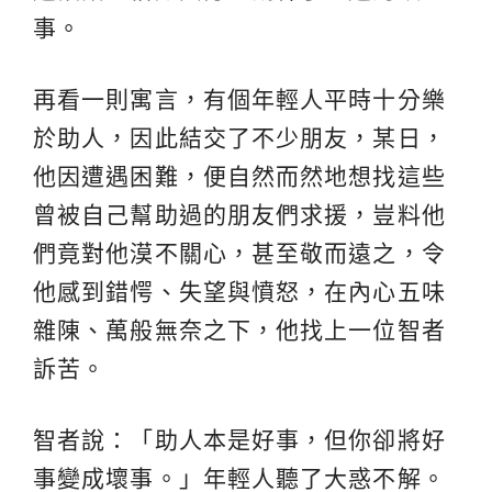
事。
再看一則寓言，有個年輕人平時十分樂
於助人，因此結交了不少朋友，某日，
他因遭遇困難，便自然而然地想找這些
曾被自己幫助過的朋友們求援，豈料他
們竟對他漠不關心，甚至敬而遠之，令
他感到錯愕、失望與憤怒，在內心五味
雜陳、萬般無奈之下，他找上一位智者
訴苦。
智者說：「助人本是好事，但你卻將好
事變成壞事。」年輕人聽了大惑不解。