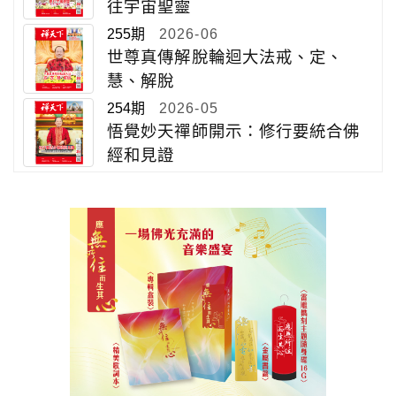
往宇宙聖靈
255期
2026-06
世尊真傳解脫輪迴大法戒、定、
慧、解脫
254期
2026-05
悟覺妙天禪師開示：修行要統合佛
經和見證