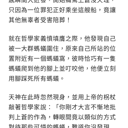
只因為一位罪犯正好乘坐這艘船，竟讓
其他無辜者受害陪葬！
就在哲學家義憤填膺之際，他發現自己
被一大群螞蟻圍住，原來自己所站的位
置附近有一個螞蟻窩，彼時恰巧有一隻
螞蟻爬到他的腳上並叮咬他，他便立刻
用腳踩死所有螞蟻。
天神在此時忽然現身，並用上帝的柺杖
敲著哲學家說：「你剛才大言不慚地批
判上蒼的作為，轉眼間竟以類似的方式
對待那些可憐的螞蟻，難道你沒發現