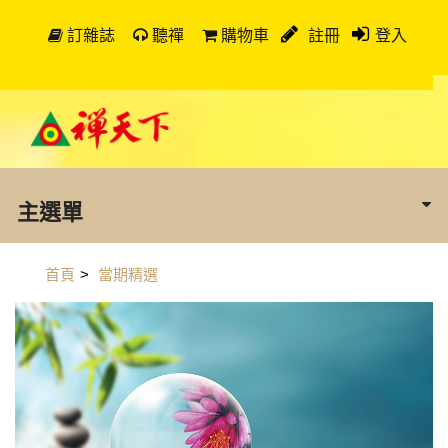
訂雜誌
聽禪
購物車
註冊
登入
主選單
首頁
>
當期精選