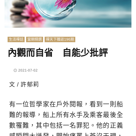
生活禪話
當期精選
禪天下雜誌196期
內觀而自省 自能少批評
2021-07-02
文 / 許郁莉
有一位哲學家在戶外閱報，看到一則船
難的報導，船上所有水手及乘客最後全
數罹難，其中包括一名罪犯。他的正義
感瞬間大迸發，開始痛罵上蒼沒天理，