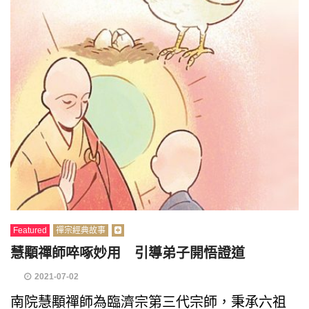
Featured
禪宗經典故事
慧顒禪師啐啄妙用 引導弟子開悟證道
2021-07-02
南院慧顒禪師為臨濟宗第三代宗師，秉承六祖