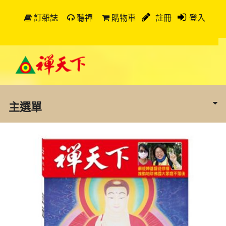
訂雜誌
聽禪
購物車
註冊
登入
主選單