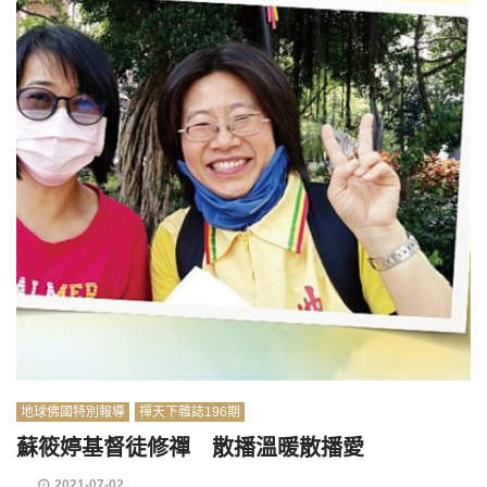
地球佛國特別報導
禪天下雜誌196期
蘇筱婷基督徒修禪 散播溫暖散播愛
2021-07-02