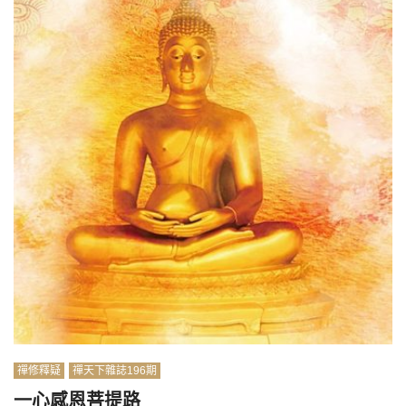
禪修釋疑
禪天下雜誌196期
一心感恩菩提路